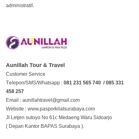
administratif.
Aunillah Tour & Travel
Customer Service
Tеlероn/SMS/Whаtѕарр :
081 231 565 740 / 085 331
458 257
Emаіl : aunillahtravel@gmаіl.соm
Website : www.pasporkilatsurabaya.com
Jl Letjen sutoyo No 61c Medaeng Waru Sidoarjo
( Depan Kantor BAPAS Surabaya ).